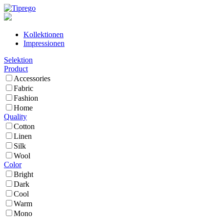
Kollektionen
Impressionen
Selektion
Product
Accessories
Fabric
Fashion
Home
Quality
Cotton
Linen
Silk
Wool
Color
Bright
Dark
Cool
Warm
Mono