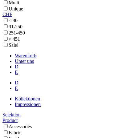
Multi
Unique
CHF
< 90
91-250
251-450
> 451
Sale!
Warenkorb
Unter uns
D
E
D
E
Kollektionen
Impressionen
Selektion
Product
Accessories
Fabric