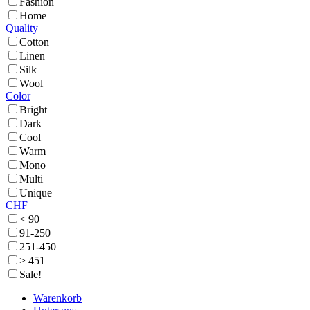
Fashion
Home
Quality
Cotton
Linen
Silk
Wool
Color
Bright
Dark
Cool
Warm
Mono
Multi
Unique
CHF
< 90
91-250
251-450
> 451
Sale!
Warenkorb