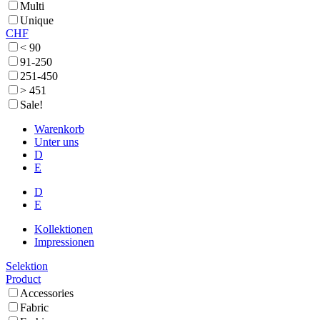
Multi
Unique
CHF
< 90
91-250
251-450
> 451
Sale!
Warenkorb
Unter uns
D
E
D
E
Kollektionen
Impressionen
Selektion
Product
Accessories
Fabric