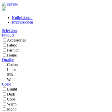
Kollektionen
Impressionen
Selektion
Product
Accessories
Fabric
Fashion
Home
Quality
Cotton
Linen
Silk
Wool
Color
Bright
Dark
Cool
Warm
Mono