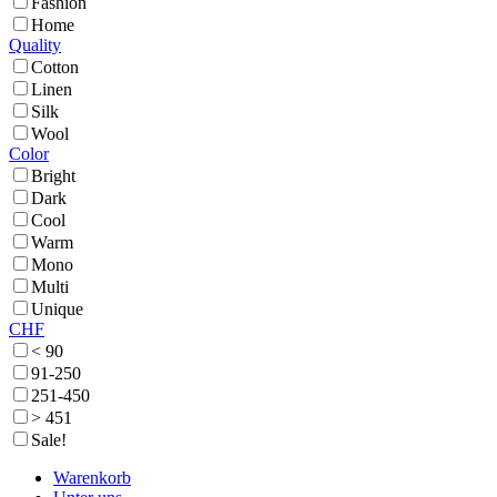
Fashion
Home
Quality
Cotton
Linen
Silk
Wool
Color
Bright
Dark
Cool
Warm
Mono
Multi
Unique
CHF
< 90
91-250
251-450
> 451
Sale!
Warenkorb