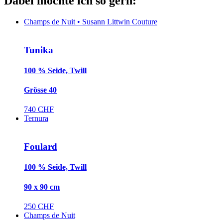
Dabei möchte ich so gern:
Champs de Nuit • Susann Littwin Couture
Tunika
100 % Seide, Twill
Grösse 40
740 CHF
Ternura
Foulard
100 % Seide, Twill
90 x 90 cm
250 CHF
Champs de Nuit