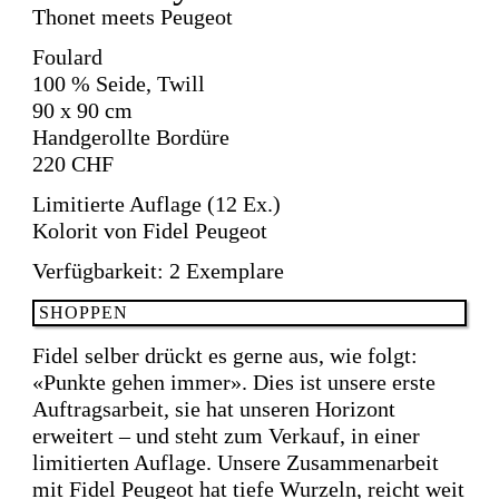
Thonet meets Peugeot
Foulard
100 % Seide, Twill
90 x 90 cm
Handgerollte Bordüre
220
CHF
Limitierte Auflage (12 Ex.)
Kolorit von Fidel Peugeot
Verfügbarkeit: 2 Exemplare
Dewberry
SHOPPEN
Warm
Fidel selber drückt es gerne aus, wie folgt:
Olive
«Punkte gehen immer». Dies ist unsere erste
Menge
Auftragsarbeit, sie hat unseren Horizont
erweitert – und steht zum Verkauf, in einer
limitierten Auflage. Unsere Zusammenarbeit
mit Fidel Peugeot hat tiefe Wurzeln, reicht weit