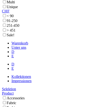
Multi
Unique
CHF
< 90
91-250
251-450
> 451
Sale!
Warenkorb
Unter uns
D
E
D
E
Kollektionen
Impressionen
Selektion
Product
Accessories
Fabric