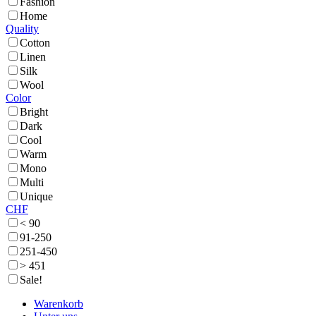
Fashion
Home
Quality
Cotton
Linen
Silk
Wool
Color
Bright
Dark
Cool
Warm
Mono
Multi
Unique
CHF
< 90
91-250
251-450
> 451
Sale!
Warenkorb