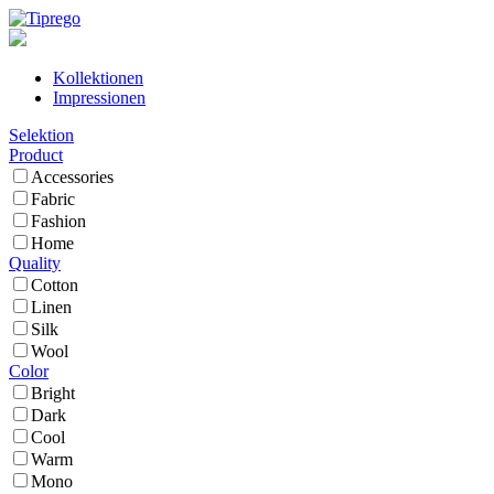
Kollektionen
Impressionen
Selektion
Product
Accessories
Fabric
Fashion
Home
Quality
Cotton
Linen
Silk
Wool
Color
Bright
Dark
Cool
Warm
Mono