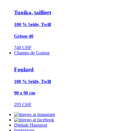
Tunika, tailliert
100 % Seide, Twill
Grösse 40
740 CHF
Champs de Graisse
Foulard
100 % Seide, Twill
90 x 90 cm
295 CHF
Digitale Hauspost
Impressum