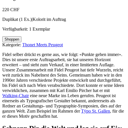
220
CHF
Duplikat (1 Ex.)|Kolorit im Auftrag
Verfügbarkeit: 1 Exemplar
The
Shoppen
Colors
Kategorie:
Thonet Meets Peugeot
of
Barbara
Fidel selber drückt es gerne aus, wie folgt: «Punkte gehen immer».
Menge
Dies ist unsere erste Auftragsarbeit, sie hat unseren Horizont
erweitert – und steht zum Verkauf, in einer limitierten Auflage.
Unsere Zusammenarbeit mit Fidel Peugeot hat tiefe Wurzeln, reicht
weit zurück ins Nabelnest des Seins. Gemeinsam haben wir in den
1990er Jahren verschiedene Projekte entwickelt und durchgeführt,
bis Fidel sich nach Wien verabschiedete. Dort konnte er seine Ideen
verwirklichen, zusammen mit Karl Emilio Pircher hat er mit
Walking-Chair
eine neue Marke ins Leben gerufen. Peugeot ist
einerseits als Typografischer Gestalter bekannt, andererseits als
Redner an Gestaltungs- und Typographie-Symposien, dies auf der
ganzen Welt. Zum Beispiel im Rahmen der
Tÿpo St. Gallen
, für die
er dieses Motiv geschaffen hat.