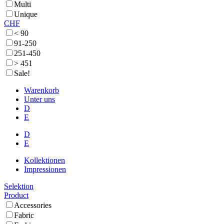
Multi
Unique
CHF
< 90
91-250
251-450
> 451
Sale!
Warenkorb
Unter uns
D
E
D
E
Kollektionen
Impressionen
Selektion
Product
Accessories
Fabric