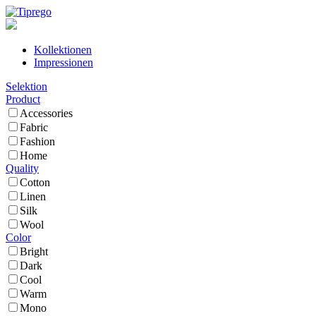
Kollektionen
Impressionen
Selektion
Product
Accessories
Fabric
Fashion
Home
Quality
Cotton
Linen
Silk
Wool
Color
Bright
Dark
Cool
Warm
Mono