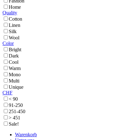
Fashion
Home
Quality
Cotton
Linen
Silk
Wool
Color
Bright
Dark
Cool
Warm
Mono
Multi
Unique
CHF
< 90
91-250
251-450
> 451
Sale!
Warenkorb